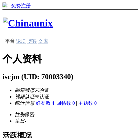
免费注册
平台
论坛
博客
文库
个人资料
iscjm
(UID: 70003340)
邮箱状态
未验证
视频认证
未认证
统计信息
好友数 4
|
回帖数 0
|
主题数 0
性别
保密
生日
-
活跃概况