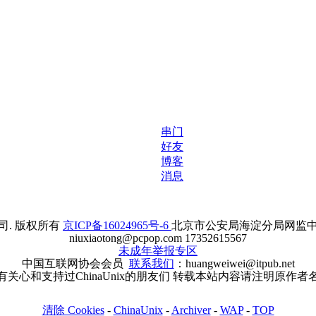
串门
好友
博客
消息
. 版权所有
京ICP备16024965号-6
北京市公安局海淀分局网监中心备案
niuxiaotong@pcpop.com 17352615567
未成年举报专区
中国互联网协会会员
联系我们
：huangweiwei@itpub.net
有关心和支持过ChinaUnix的朋友们 转载本站内容请注明原作者
清除 Cookies
-
ChinaUnix
-
Archiver
-
WAP
-
TOP