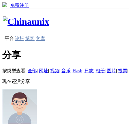
免费注册
平台
论坛
博客
文库
分享
按类型查看:
全部
|
网址
|
视频
|
音乐
|
Flash
|
日志
|
相册
|
图片
|
投票
|
现在还没分享