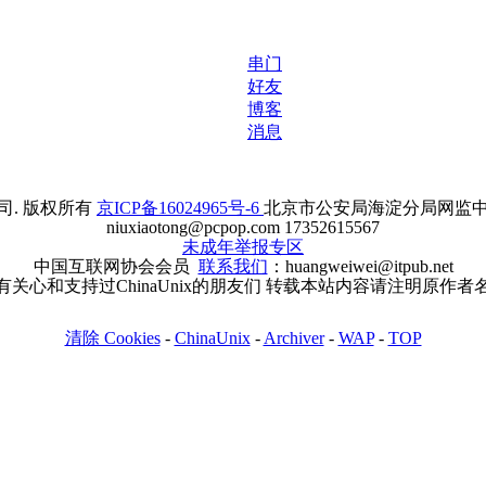
串门
好友
博客
消息
. 版权所有
京ICP备16024965号-6
北京市公安局海淀分局网监中心备案
niuxiaotong@pcpop.com 17352615567
未成年举报专区
中国互联网协会会员
联系我们
：huangweiwei@itpub.net
有关心和支持过ChinaUnix的朋友们 转载本站内容请注明原作者
清除 Cookies
-
ChinaUnix
-
Archiver
-
WAP
-
TOP