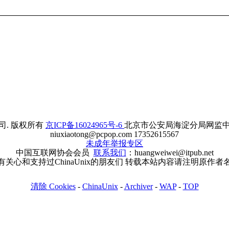
. 版权所有
京ICP备16024965号-6
北京市公安局海淀分局网监中心备案
niuxiaotong@pcpop.com 17352615567
未成年举报专区
中国互联网协会会员
联系我们
：huangweiwei@itpub.net
有关心和支持过ChinaUnix的朋友们 转载本站内容请注明原作者
清除 Cookies
-
ChinaUnix
-
Archiver
-
WAP
-
TOP