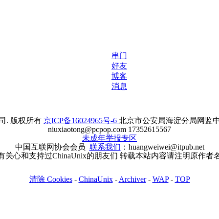
串门
好友
博客
消息
. 版权所有
京ICP备16024965号-6
北京市公安局海淀分局网监中心备案
niuxiaotong@pcpop.com 17352615567
未成年举报专区
中国互联网协会会员
联系我们
：huangweiwei@itpub.net
有关心和支持过ChinaUnix的朋友们 转载本站内容请注明原作者
清除 Cookies
-
ChinaUnix
-
Archiver
-
WAP
-
TOP