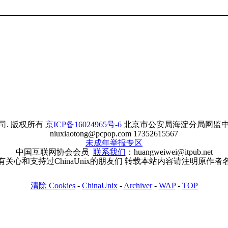
. 版权所有
京ICP备16024965号-6
北京市公安局海淀分局网监中心备案
niuxiaotong@pcpop.com 17352615567
未成年举报专区
中国互联网协会会员
联系我们
：huangweiwei@itpub.net
有关心和支持过ChinaUnix的朋友们 转载本站内容请注明原作者
清除 Cookies
-
ChinaUnix
-
Archiver
-
WAP
-
TOP