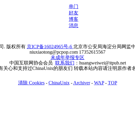
串门
好友
博客
消息
. 版权所有
京ICP备16024965号-6
北京市公安局海淀分局网监中心备案
niuxiaotong@pcpop.com 17352615567
未成年举报专区
中国互联网协会会员
联系我们
：huangweiwei@itpub.net
有关心和支持过ChinaUnix的朋友们 转载本站内容请注明原作者
清除 Cookies
-
ChinaUnix
-
Archiver
-
WAP
-
TOP