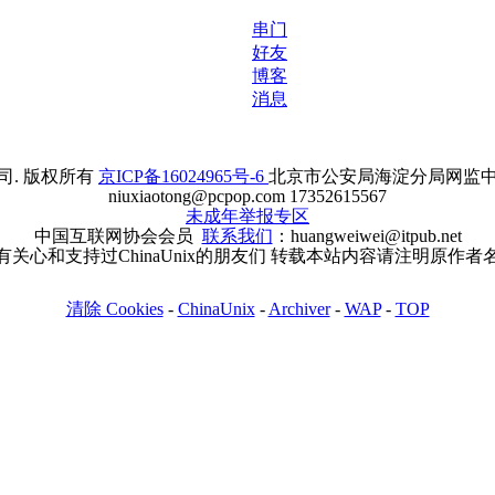
串门
好友
博客
消息
. 版权所有
京ICP备16024965号-6
北京市公安局海淀分局网监中心备案
niuxiaotong@pcpop.com 17352615567
未成年举报专区
中国互联网协会会员
联系我们
：huangweiwei@itpub.net
有关心和支持过ChinaUnix的朋友们 转载本站内容请注明原作者
清除 Cookies
-
ChinaUnix
-
Archiver
-
WAP
-
TOP