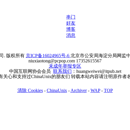
串门
好友
博客
消息
. 版权所有
京ICP备16024965号-6
北京市公安局海淀分局网监中心备案
niuxiaotong@pcpop.com 17352615567
未成年举报专区
中国互联网协会会员
联系我们
：huangweiwei@itpub.net
有关心和支持过ChinaUnix的朋友们 转载本站内容请注明原作者
清除 Cookies
-
ChinaUnix
-
Archiver
-
WAP
-
TOP