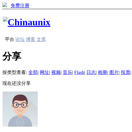
免费注册
平台
论坛
博客
文库
分享
按类型查看:
全部
|
网址
|
视频
|
音乐
|
Flash
|
日志
|
相册
|
图片
|
投票
|
现在还没分享