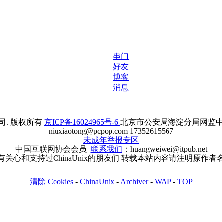
串门
好友
博客
消息
. 版权所有
京ICP备16024965号-6
北京市公安局海淀分局网监中心备案
niuxiaotong@pcpop.com 17352615567
未成年举报专区
中国互联网协会会员
联系我们
：huangweiwei@itpub.net
有关心和支持过ChinaUnix的朋友们 转载本站内容请注明原作者
清除 Cookies
-
ChinaUnix
-
Archiver
-
WAP
-
TOP