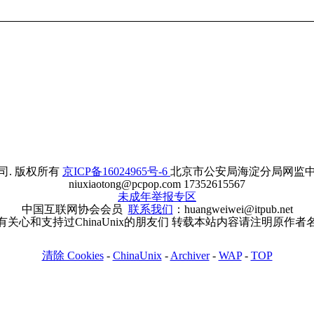
. 版权所有
京ICP备16024965号-6
北京市公安局海淀分局网监中心备案
niuxiaotong@pcpop.com 17352615567
未成年举报专区
中国互联网协会会员
联系我们
：huangweiwei@itpub.net
有关心和支持过ChinaUnix的朋友们 转载本站内容请注明原作者
清除 Cookies
-
ChinaUnix
-
Archiver
-
WAP
-
TOP