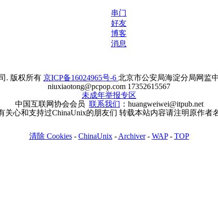
串门
好友
博客
消息
. 版权所有
京ICP备16024965号-6
北京市公安局海淀分局网监中心备案
niuxiaotong@pcpop.com 17352615567
未成年举报专区
中国互联网协会会员
联系我们
：huangweiwei@itpub.net
有关心和支持过ChinaUnix的朋友们 转载本站内容请注明原作者
清除 Cookies
-
ChinaUnix
-
Archiver
-
WAP
-
TOP