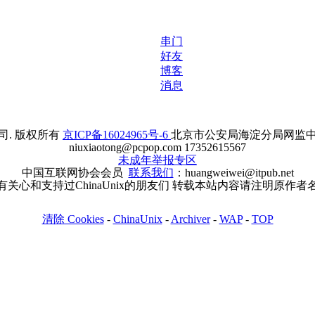
串门
好友
博客
消息
. 版权所有
京ICP备16024965号-6
北京市公安局海淀分局网监中心备案
niuxiaotong@pcpop.com 17352615567
未成年举报专区
中国互联网协会会员
联系我们
：huangweiwei@itpub.net
有关心和支持过ChinaUnix的朋友们 转载本站内容请注明原作者
清除 Cookies
-
ChinaUnix
-
Archiver
-
WAP
-
TOP