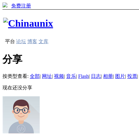
免费注册
平台
论坛
博客
文库
分享
按类型查看:
全部
|
网址
|
视频
|
音乐
|
Flash
|
日志
|
相册
|
图片
|
投票
|
现在还没分享