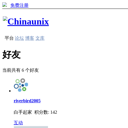
免费注册
平台
论坛
博客
文库
好友
当前共有
6
个好友
riverbird2005
白手起家 积分数: 142
互动