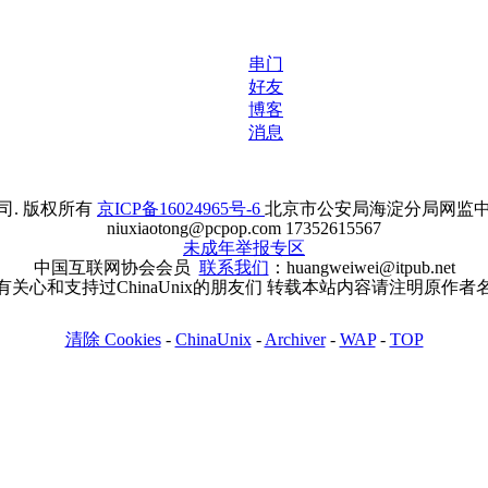
串门
好友
博客
消息
. 版权所有
京ICP备16024965号-6
北京市公安局海淀分局网监中心备案
niuxiaotong@pcpop.com 17352615567
未成年举报专区
中国互联网协会会员
联系我们
：huangweiwei@itpub.net
有关心和支持过ChinaUnix的朋友们 转载本站内容请注明原作者
清除 Cookies
-
ChinaUnix
-
Archiver
-
WAP
-
TOP