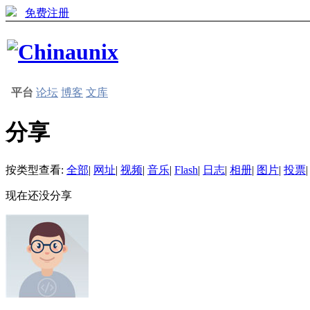
免费注册
平台
论坛
博客
文库
分享
按类型查看:
全部
|
网址
|
视频
|
音乐
|
Flash
|
日志
|
相册
|
图片
|
投票
|
现在还没分享