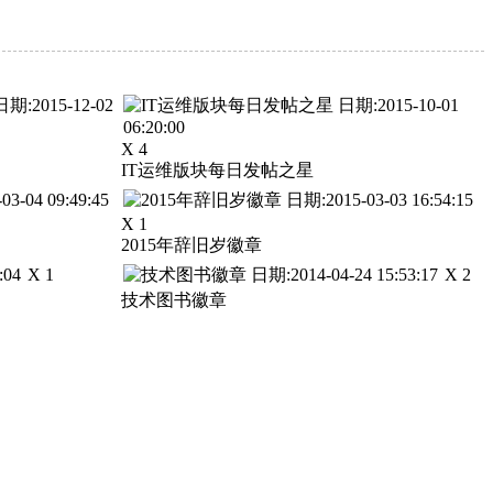
X 4
IT运维版块每日发帖之星
X 1
2015年辞旧岁徽章
X 1
X 2
技术图书徽章