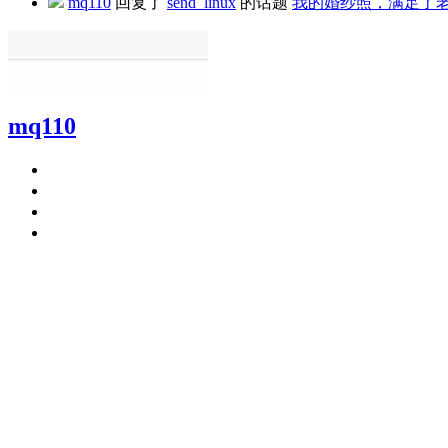
mq110
回复了
send_linux
的话题
我的婚纱照，满足了老
mq110