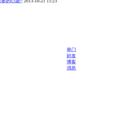
婆的心愿~
2013-10-21 11:23
串门
好友
博客
消息