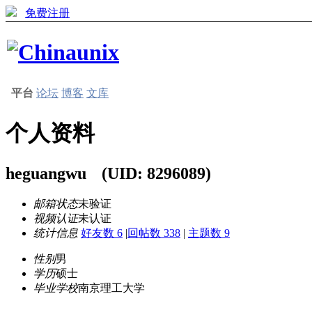
免费注册
平台
论坛
博客
文库
个人资料
heguangwu
(UID: 8296089)
邮箱状态
未验证
视频认证
未认证
统计信息
好友数 6
|
回帖数 338
|
主题数 9
性别
男
学历
硕士
毕业学校
南京理工大学