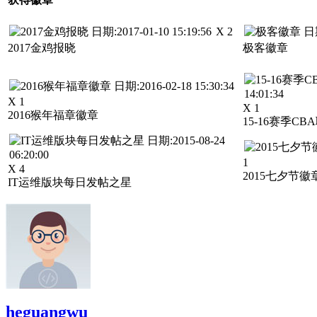
X 2
2017金鸡报晓
极客徽章
X 1
X 1
2016猴年福章徽章
15-16赛季C
1
X 4
2015七夕节徽
IT运维版块每日发帖之星
heguangwu