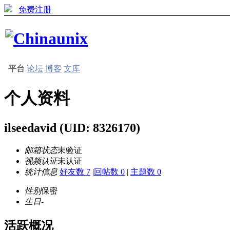
免费注册
平台
论坛
博客
文库
个人资料
ilseedavid
(UID: 8326170)
邮箱状态
未验证
视频认证
未认证
统计信息
好友数 7
|
回帖数 0
|
主题数 0
性别
保密
生日
-
活跃概况