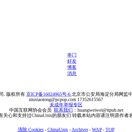
串门
好友
博客
消息
. 版权所有
京ICP备16024965号-6
北京市公安局海淀分局网监中心备案
niuxiaotong@pcpop.com 17352615567
未成年举报专区
中国互联网协会会员
联系我们
：huangweiwei@itpub.net
有关心和支持过ChinaUnix的朋友们 转载本站内容请注明原作者
清除 Cookies
-
ChinaUnix
-
Archiver
-
WAP
-
TOP