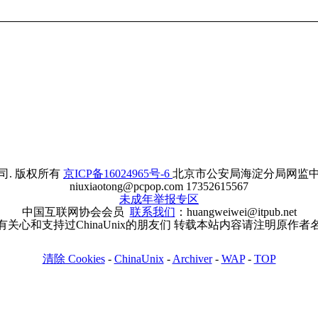
. 版权所有
京ICP备16024965号-6
北京市公安局海淀分局网监中心备案
niuxiaotong@pcpop.com 17352615567
未成年举报专区
中国互联网协会会员
联系我们
：huangweiwei@itpub.net
有关心和支持过ChinaUnix的朋友们 转载本站内容请注明原作者
清除 Cookies
-
ChinaUnix
-
Archiver
-
WAP
-
TOP