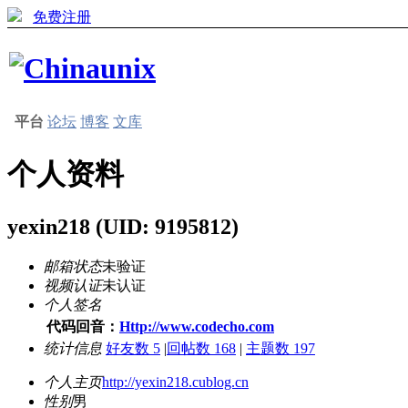
免费注册
平台
论坛
博客
文库
个人资料
yexin218
(UID: 9195812)
邮箱状态
未验证
视频认证
未认证
个人签名
代码回音：
Http://www.codecho.com
统计信息
好友数 5
|
回帖数 168
|
主题数 197
个人主页
http://yexin218.cublog.cn
性别
男