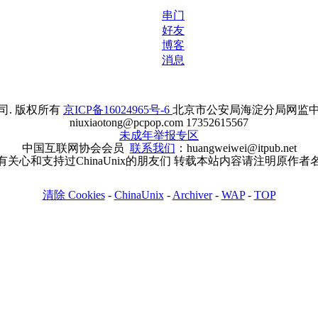
串门
好友
博客
消息
. 版权所有
京ICP备16024965号-6
北京市公安局海淀分局网监中心备案
niuxiaotong@pcpop.com 17352615567
未成年举报专区
中国互联网协会会员
联系我们
：huangweiwei@itpub.net
有关心和支持过ChinaUnix的朋友们 转载本站内容请注明原作者
清除 Cookies
-
ChinaUnix
-
Archiver
-
WAP
-
TOP