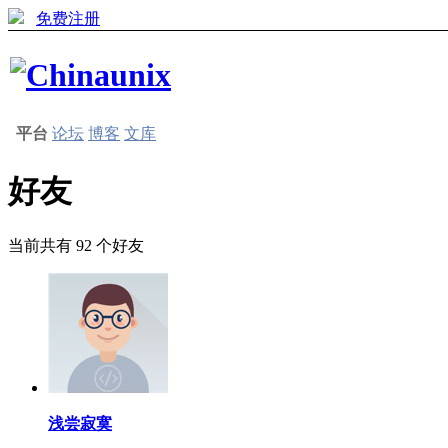
免费注册
平台
论坛
博客
文库
好友
当前共有
92
个好友
浅尝寂寞