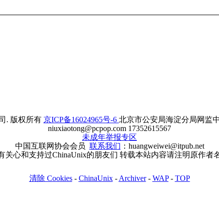
. 版权所有
京ICP备16024965号-6
北京市公安局海淀分局网监中心备案
niuxiaotong@pcpop.com 17352615567
未成年举报专区
中国互联网协会会员
联系我们
：huangweiwei@itpub.net
有关心和支持过ChinaUnix的朋友们 转载本站内容请注明原作者
清除 Cookies
-
ChinaUnix
-
Archiver
-
WAP
-
TOP