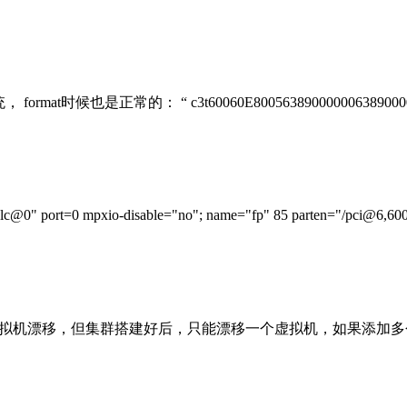
也是正常的： “ c3t60060E80056389000000638900000000d0 
rt=0 mpxio-disable="no"; name="fp" 85 parten="/pci@6,6000
er的虚拟机漂移，但集群搭建好后，只能漂移一个虚拟机，如果添加多个