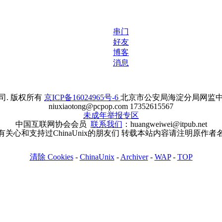
串门
好友
博客
消息
. 版权所有
京ICP备16024965号-6
北京市公安局海淀分局网监中心备案
niuxiaotong@pcpop.com 17352615567
未成年举报专区
中国互联网协会会员
联系我们
：huangweiwei@itpub.net
有关心和支持过ChinaUnix的朋友们 转载本站内容请注明原作者
清除 Cookies
-
ChinaUnix
-
Archiver
-
WAP
-
TOP