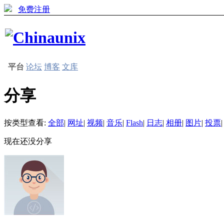
免费注册
平台
论坛
博客
文库
分享
按类型查看:
全部
|
网址
|
视频
|
音乐
|
Flash
|
日志
|
相册
|
图片
|
投票
|
现在还没分享