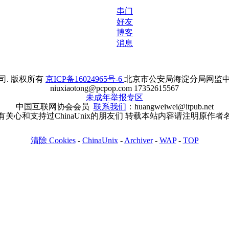
串门
好友
博客
消息
. 版权所有
京ICP备16024965号-6
北京市公安局海淀分局网监中心备案
niuxiaotong@pcpop.com 17352615567
未成年举报专区
中国互联网协会会员
联系我们
：huangweiwei@itpub.net
有关心和支持过ChinaUnix的朋友们 转载本站内容请注明原作者
清除 Cookies
-
ChinaUnix
-
Archiver
-
WAP
-
TOP