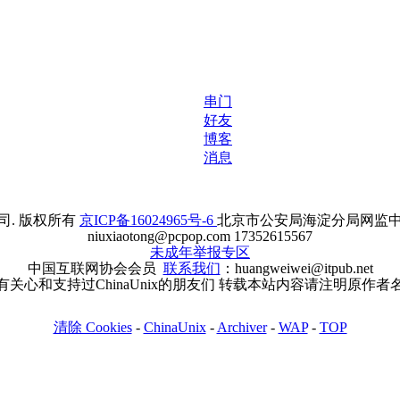
串门
好友
博客
消息
. 版权所有
京ICP备16024965号-6
北京市公安局海淀分局网监中心备案
niuxiaotong@pcpop.com 17352615567
未成年举报专区
中国互联网协会会员
联系我们
：huangweiwei@itpub.net
有关心和支持过ChinaUnix的朋友们 转载本站内容请注明原作者
清除 Cookies
-
ChinaUnix
-
Archiver
-
WAP
-
TOP