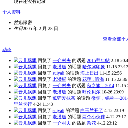
现在还没有记录
个人资料
性别
保密
生日
2005 年 2 月 28 日
查看全部个
动态
云儿飘飘
回复了
一介村夫
的话题
2015拜年帖
2-18 20:
云儿飘飘
回复了
老潜艇
的话题
哈尔滨印象
11-15 23:1
云儿飘飘
回复了
suiyali
的话题
海上日出
11-15 22:56
云儿飘飘
回复了
老潜艇
的话题
花莲 . 听海
11-15 22:36
云儿飘飘
回复了
一介村夫
的话题
秋之旅，2014
11-15 
云儿飘飘
回复了
老潜艇
的话题
呼伦贝尔
10-26 23:09
云儿飘飘
回复了
狐狸爱抹茶
的话题
微笑，锡兰----2014
里兰卡行
4-24 11:43
云儿飘飘
回复了
suiyali
的话题
白玉兰开了
4-12 23:19
云儿飘飘
回复了
老潜艇
的话题
两个小伙伴
4-12 23:17
云儿飘飘
回复了
一介村夫
的话题
杂花
4-12 23:12