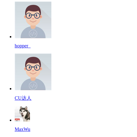
hopper_
CU达人
MaxWu