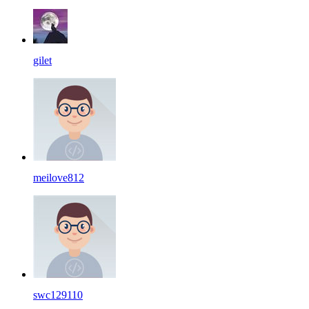
gilet
meilove812
swc129110