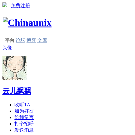
免费注册
平台
论坛
博客
文库
头像
云儿飘飘
收听TA
加为好友
给我留言
打个招呼
发送消息