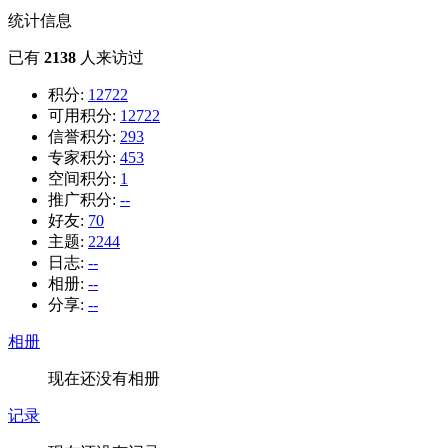
统计信息
已有
2138
人来访过
积分:
12722
可用积分:
12722
信誉积分:
293
专家积分:
453
空间积分:
1
推广积分:
--
好友:
70
主题:
2244
日志:
--
相册:
--
分享:
--
相册
现在还没有相册
记录