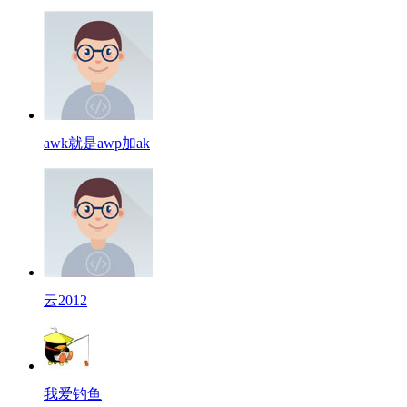
awk就是awp加ak
云2012
我爱钓鱼