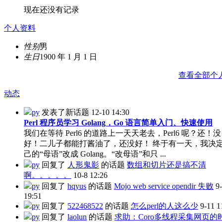
现在还没有记录
个人资料
性别
男
生日
1900 年 1 月 1 日
查看全部个
动态
py
发表了新话题
12-10 14:30
Perl 程序员学习 Golang，Go 语言简单入门、快速使用
我们在等待 Perl6 的道路上一天天老去，Perl6 呢？还！
好！二儿子都能打酱油了，还没好！ 终于有一天，我决
己的“母语”改成 Golang。“改母语”和只 ...
py
回复了
人形鬼影
的话题
数组和切片还是搞不清
啊。。。。。
10-8 12:26
py
回复了
hqyus
的话题
Mojo web service opendir 失败
9
19:51
py
回复了
522468522
的话题
怎么perl的人这么少
9-11 1
py
回复了
laolun
的话题
求助：Coro多线程采集网页的