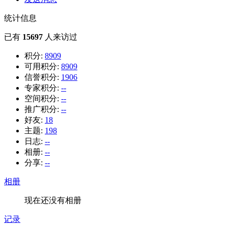
统计信息
已有
15697
人来访过
积分:
8909
可用积分:
8909
信誉积分:
1906
专家积分:
--
空间积分:
--
推广积分:
--
好友:
18
主题:
198
日志:
--
相册:
--
分享:
--
相册
现在还没有相册
记录