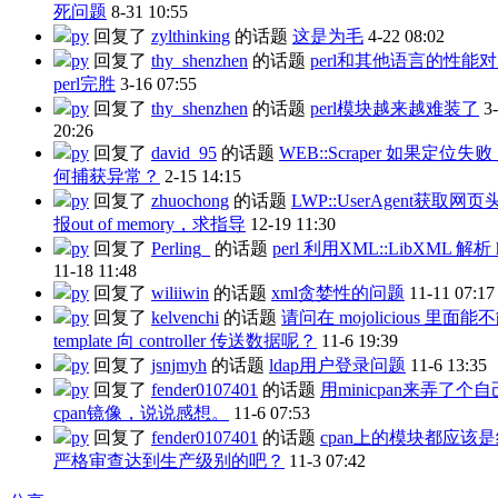
死问题
8-31 10:55
py
回复了
zylthinking
的话题
这是为毛
4-22 08:02
py
回复了
thy_shenzhen
的话题
perl和其他语言的性能
perl完胜
3-16 07:55
py
回复了
thy_shenzhen
的话题
perl模块越来越难装了
3
20:26
py
回复了
david_95
的话题
WEB::Scraper 如果定位失
何捕获异常？
2-15 14:15
py
回复了
zhuochong
的话题
LWP::UserAgent获取网
报out of memory，求指导
12-19 11:30
py
回复了
Perling_
的话题
perl 利用XML::LibXML 解析 h
11-18 11:48
py
回复了
wiliiwin
的话题
xml贪婪性的问题
11-11 07:17
py
回复了
kelvenchi
的话题
请问在 mojolicious 里面能
template 向 controller 传送数据呢？
11-6 19:39
py
回复了
jsnjmyh
的话题
ldap用户登录问题
11-6 13:35
py
回复了
fender0107401
的话题
用minicpan来弄了个
cpan镜像，说说感想。
11-6 07:53
py
回复了
fender0107401
的话题
cpan上的模块都应该
严格审查达到生产级别的吧？
11-3 07:42