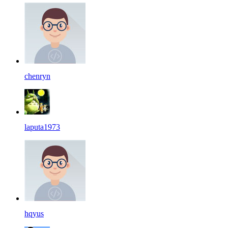
chenryn
laputa1973
hqyus