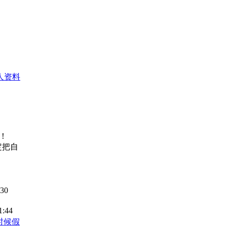
人资料
没！
定把自
-30
1:44
时候假