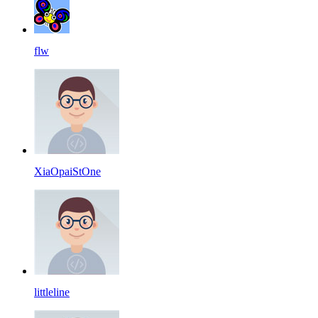
flw
XiaOpaiStOne
littleline