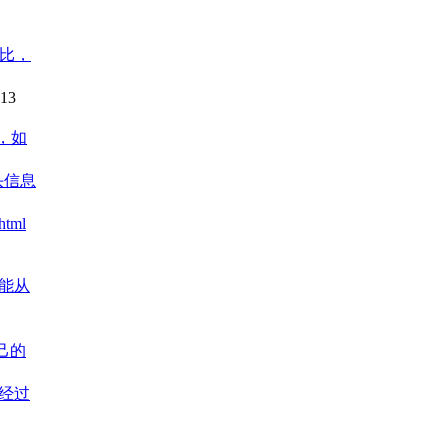
对比，
-13
败，如
页头信息
tml
不能从
自己的
是经过