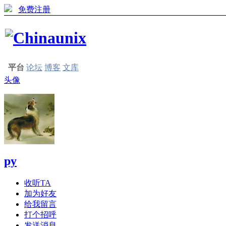
免费注册
平台
论坛
博客
文库
头像
py
收听TA
加为好友
给我留言
打个招呼
发送消息