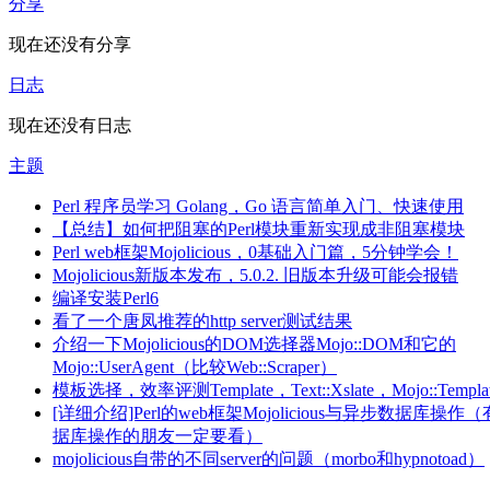
分享
现在还没有分享
日志
现在还没有日志
主题
Perl 程序员学习 Golang，Go 语言简单入门、快速使用
【总结】如何把阻塞的Perl模块重新实现成非阻塞模块
Perl web框架Mojolicious，0基础入门篇，5分钟学会！
Mojolicious新版本发布，5.0.2. 旧版本升级可能会报错
编译安装Perl6
看了一个唐凤推荐的http server测试结果
介绍一下Mojolicious的DOM选择器Mojo::DOM和它的
Mojo::UserAgent（比较Web::Scraper）
模板选择，效率评测Template，Text::Xslate，Mojo::Templa
[详细介绍]Perl的web框架Mojolicious与异步数据库操作
据库操作的朋友一定要看）
mojolicious自带的不同server的问题（morbo和hypnotoad）