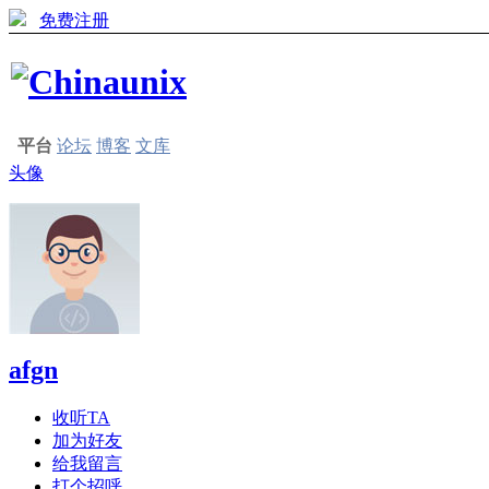
免费注册
平台
论坛
博客
文库
头像
afgn
收听TA
加为好友
给我留言
打个招呼