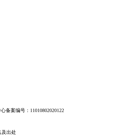
编号：11010802020122
名及出处