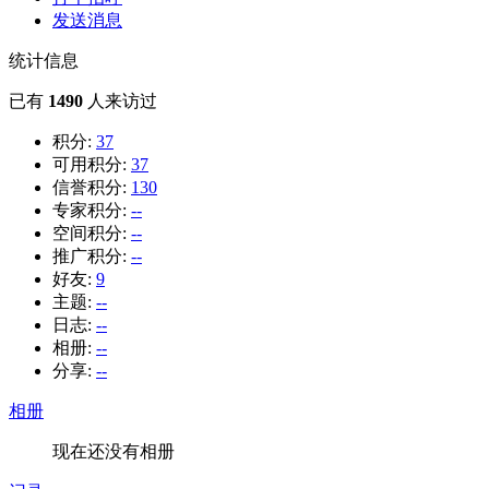
发送消息
统计信息
已有
1490
人来访过
积分:
37
可用积分:
37
信誉积分:
130
专家积分:
--
空间积分:
--
推广积分:
--
好友:
9
主题:
--
日志:
--
相册:
--
分享:
--
相册
现在还没有相册