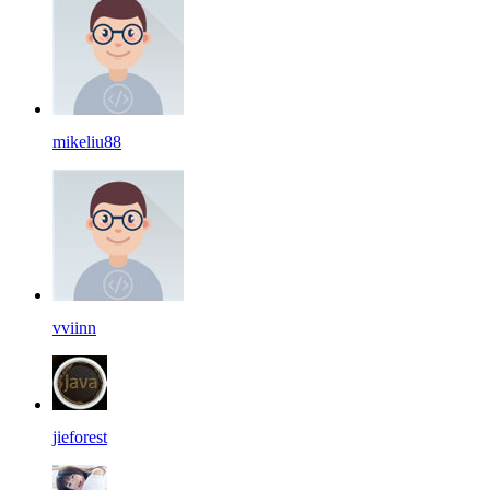
mikeliu88
vviinn
jieforest