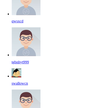
qwsxcd
tgbnhyt999
swallowcn