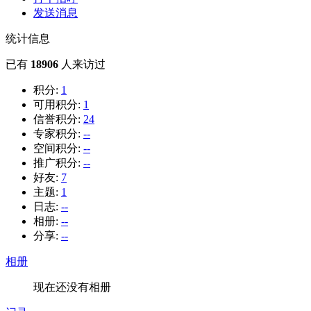
发送消息
统计信息
已有
18906
人来访过
积分:
1
可用积分:
1
信誉积分:
24
专家积分:
--
空间积分:
--
推广积分:
--
好友:
7
主题:
1
日志:
--
相册:
--
分享:
--
相册
现在还没有相册