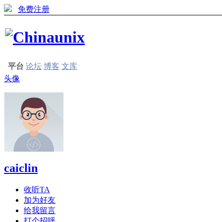
免费注册
平台
论坛
博客
文库
头像
caiclin
收听TA
加为好友
给我留言
打个招呼