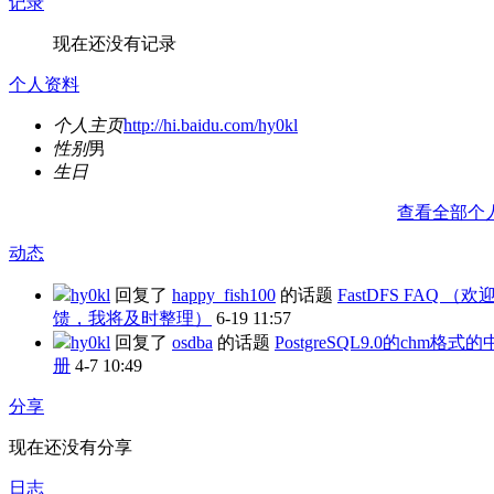
记录
现在还没有记录
个人资料
个人主页
http://hi.baidu.com/hy0kl
性别
男
生日
查看全部个
动态
hy0kl
回复了
happy_fish100
的话题
FastDFS FAQ （欢
馈，我将及时整理）
6-19 11:57
hy0kl
回复了
osdba
的话题
PostgreSQL9.0的chm格式
册
4-7 10:49
分享
现在还没有分享
日志