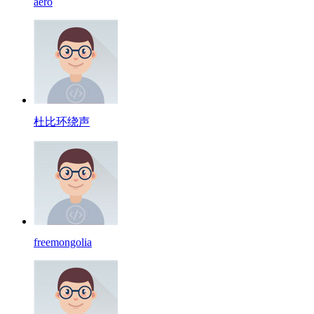
aero
杜比环绕声
freemongolia