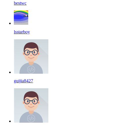
bestwc
lsstarboy
guijia8427