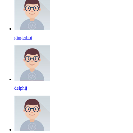
gingerhot
delphij