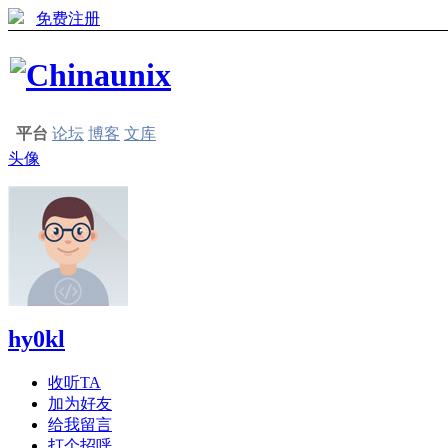
免费注册
平台
论坛
博客
文库
头像
hy0kl
收听TA
加为好友
给我留言
打个招呼