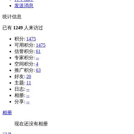
发送消息
统计信息
已有
1249
人来访过
积分:
1475
可用积分:
1475
信誉积分:
61
专家积分:
--
空间积分:
4
推广积分:
63
好友:
20
主题:
11
日志:
--
相册:
--
分享:
--
相册
现在还没有相册