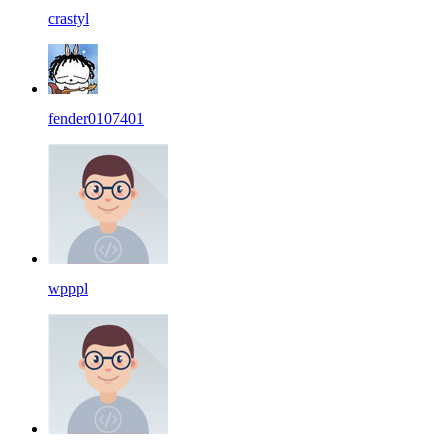
crastyl
fender0107401
wpppl