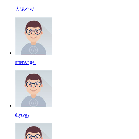
大鬼不动
litterAngel
diytvgy