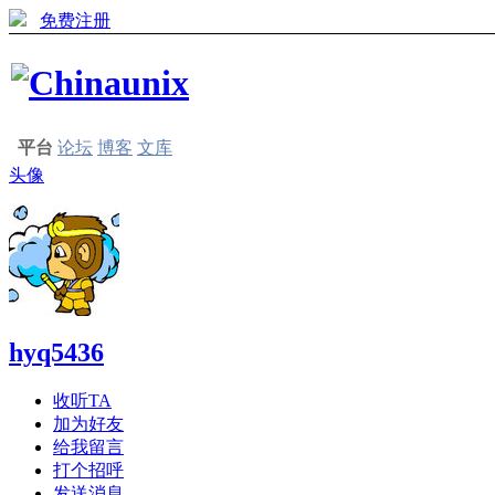
免费注册
平台
论坛
博客
文库
头像
hyq5436
收听TA
加为好友
给我留言
打个招呼
发送消息