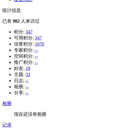
统计信息
已有
902
人来访过
积分:
347
可用积分:
347
信誉积分:
1076
专家积分:
--
空间积分:
--
推广积分:
--
好友:
18
主题:
33
日志:
--
相册:
--
分享:
--
相册
现在还没有相册
记录