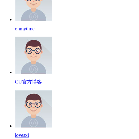
ohmytime
CU官方博客
lovesxl