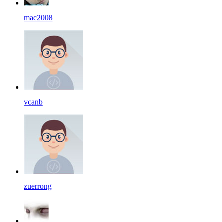
mac2008
vcanb
zuerrong