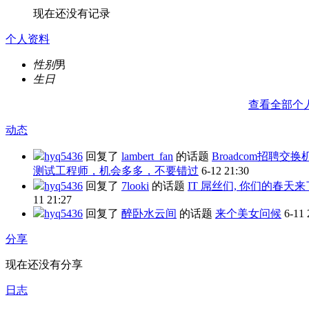
现在还没有记录
个人资料
性别
男
生日
查看全部个
动态
hyq5436
回复了
lambert_fan
的话题
Broadcom招聘交换
测试工程师，机会多多，不要错过
6-12 21:30
hyq5436
回复了
7looki
的话题
IT 屌丝们, 你们的春天来
11 21:27
hyq5436
回复了
醉卧水云间
的话题
来个美女问候
6-11 
分享
现在还没有分享
日志