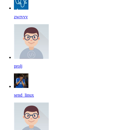
zwrvvv
prolj
send_linux