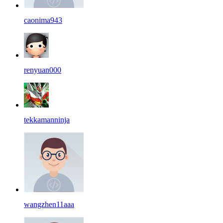
caonima943
renyuan000
tekkamanninja
wangzhen11aaa