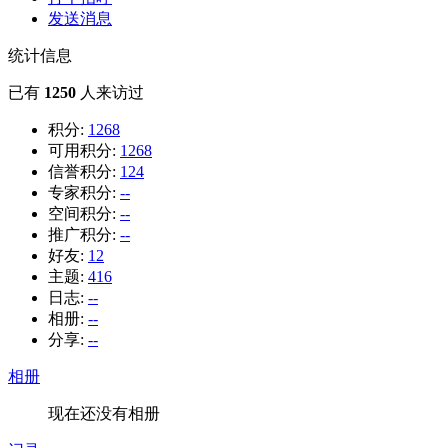
发送消息
统计信息
已有
1250
人来访过
积分:
1268
可用积分:
1268
信誉积分:
124
专家积分:
--
空间积分:
--
推广积分:
--
好友:
12
主题:
416
日志:
--
相册:
--
分享:
--
相册
现在还没有相册