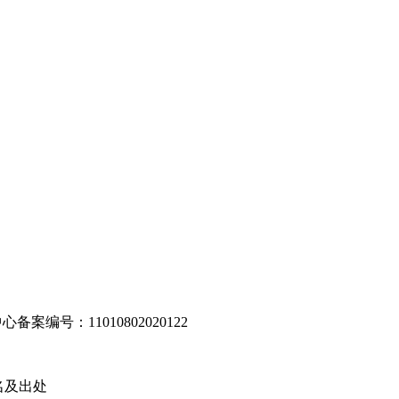
编号：11010802020122
名及出处