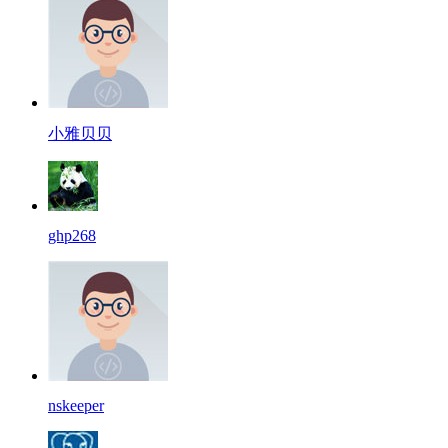
小雅贝贝
ghp268
nskeeper