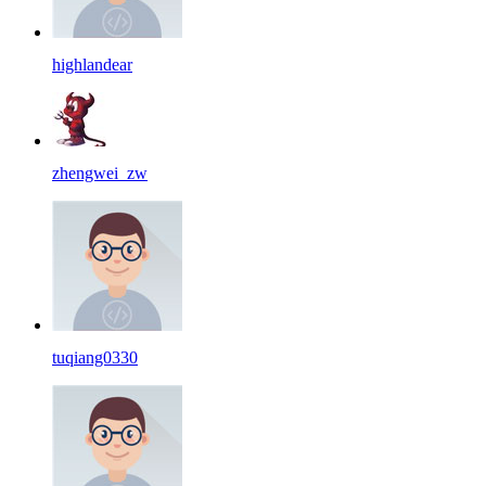
highlandear
zhengwei_zw
tuqiang0330