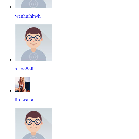
wenhuihhwh
xiao888lin
lin_wang