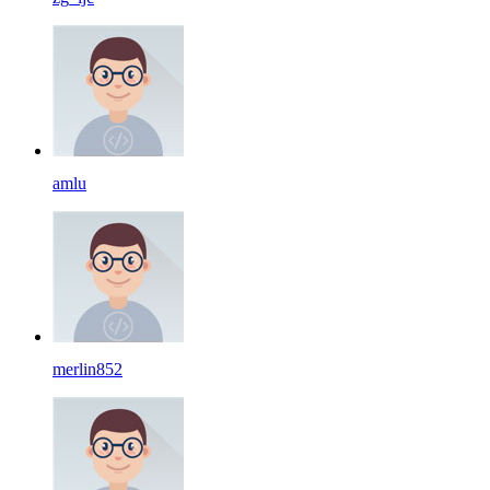
amlu
merlin852