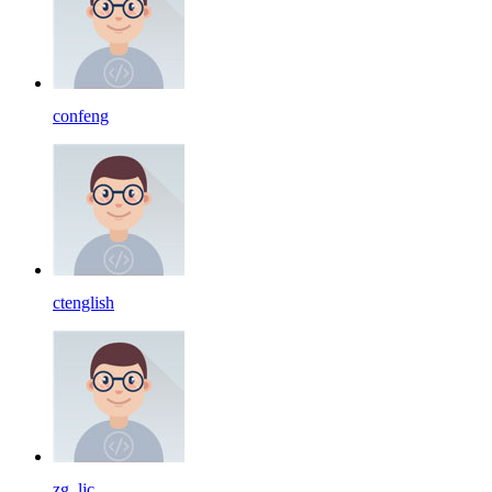
confeng
ctenglish
zg_ljc