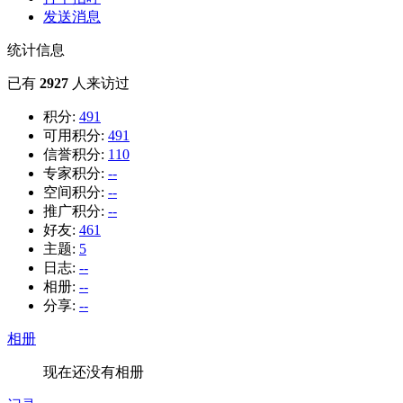
发送消息
统计信息
已有
2927
人来访过
积分:
491
可用积分:
491
信誉积分:
110
专家积分:
--
空间积分:
--
推广积分:
--
好友:
461
主题:
5
日志:
--
相册:
--
分享:
--
相册
现在还没有相册