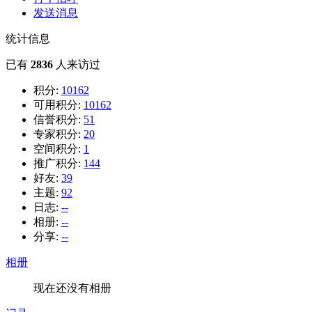
发送消息
统计信息
已有
2836
人来访过
积分:
10162
可用积分:
10162
信誉积分:
51
专家积分:
20
空间积分:
1
推广积分:
144
好友:
39
主题:
92
日志:
--
相册:
--
分享:
--
相册
现在还没有相册