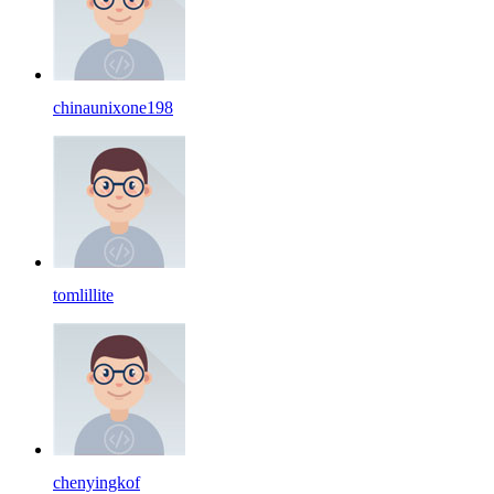
chinaunixone198
tomlillite
chenyingkof