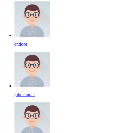
cndoor
johncannar