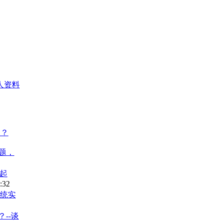
人资料
的？
问题，
比起
:32
S系统实
？--谈