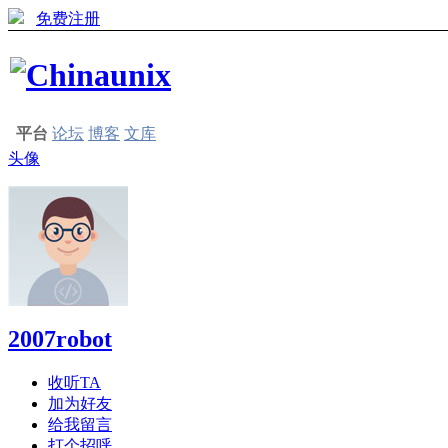
免费注册
平台
论坛
博客
文库
头像
2007robot
收听TA
加为好友
给我留言
打个招呼