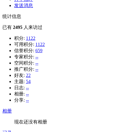
发送消息
统计信息
已有
2495
人来访过
积分:
1122
可用积分:
1122
信誉积分:
659
专家积分:
--
空间积分:
--
推广积分:
--
好友:
22
主题:
54
日志:
--
相册:
--
分享:
--
相册
现在还没有相册