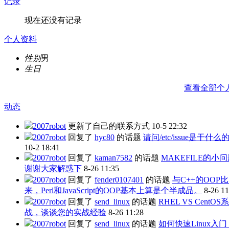
记录
现在还没有记录
个人资料
性别
男
生日
查看全部个
动态
2007robot
更新了自己的联系方式
10-5 22:32
2007robot
回复了
hyc80
的话题
请问/etc/issue是干什么
10-2 18:41
2007robot
回复了
kaman7582
的话题
MAKEFILE的小
谢谢大家解惑下
8-26 11:35
2007robot
回复了
fender0107401
的话题
与C++的OOP
来，Perl和JavaScript的OOP基本上算是个半成品。
8-26 11
2007robot
回复了
send_linux
的话题
RHEL VS CentO
战，谈谈您的实战经验
8-26 11:28
2007robot
回复了
send_linux
的话题
如何快速Linux入门