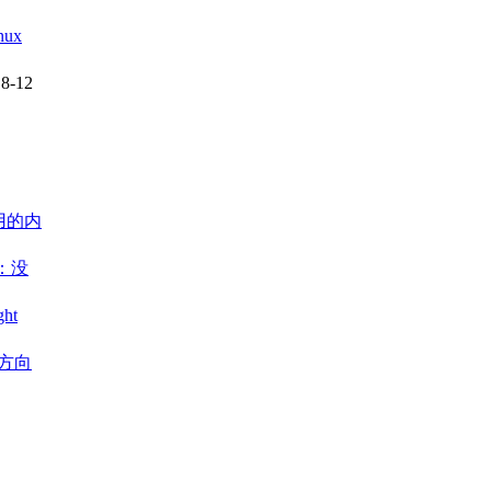
ux
8-12
用的内
 ：没
ght
方向