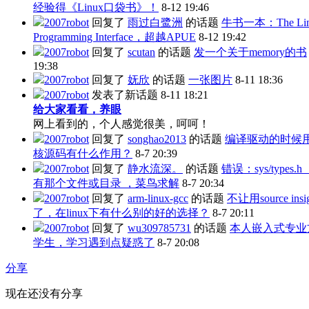
经验得《Linux口袋书》！
8-12 19:46
2007robot
回复了
雨过白鹭洲
的话题
牛书一本：The Lin
Programming Interface，超越APUE
8-12 19:42
2007robot
回复了
scutan
的话题
发一个关于memory的书
19:38
2007robot
回复了
妩欣
的话题
一张图片
8-11 18:36
2007robot
发表了新话题
8-11 18:21
给大家看看，养眼
网上看到的，个人感觉很美，呵呵！
2007robot
回复了
songhao2013
的话题
编译驱动的时候
核源码有什么作用？
8-7 20:39
2007robot
回复了
静水流深。
的话题
错误：sys/types.h
有那个文件或目录 ，菜鸟求解
8-7 20:34
2007robot
回复了
arm-linux-gcc
的话题
不让用source insi
了，在linux下有什么别的好的选择？
8-7 20:11
2007robot
回复了
wu309785731
的话题
本人嵌入式专业
学生，学习遇到点疑惑了
8-7 20:08
分享
现在还没有分享