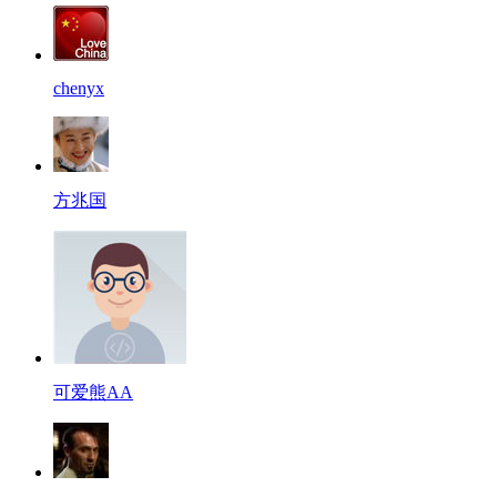
chenyx
方兆国
可爱熊AA