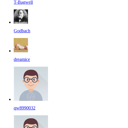
T-Bagwell
Godbach
dreamice
qw8990032