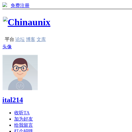
免费注册
平台
论坛
博客
文库
头像
ital214
收听TA
加为好友
给我留言
打个招呼