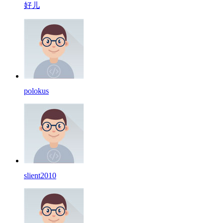
好儿
polokus
slient2010