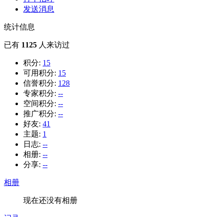
发送消息
统计信息
已有
1125
人来访过
积分:
15
可用积分:
15
信誉积分:
128
专家积分:
--
空间积分:
--
推广积分:
--
好友:
41
主题:
1
日志:
--
相册:
--
分享:
--
相册
现在还没有相册