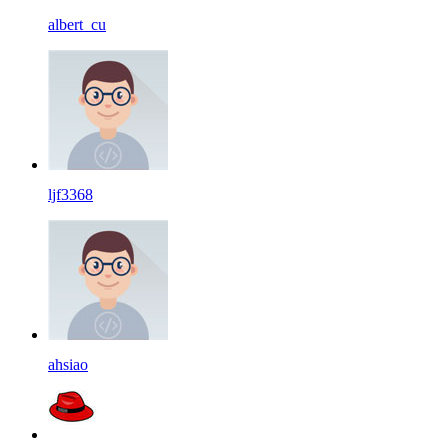
albert_cu
ljf3368
ahsiao