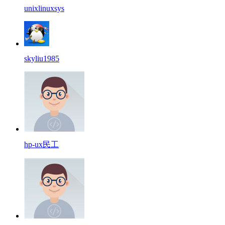
unixlinuxsys
skyliu1985
hp-ux民工