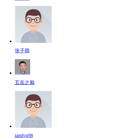
张子萌
五岳之巅
iamlyg98