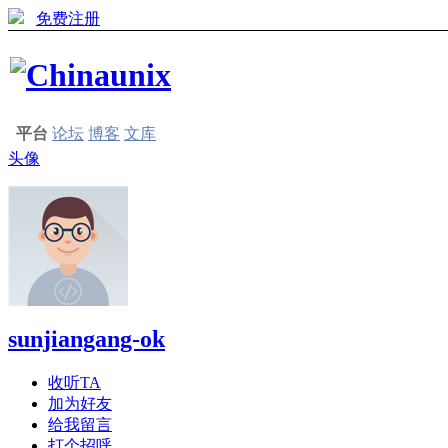
免费注册
平台
论坛
博客
文库
头像
sunjiangang-ok
收听TA
加为好友
给我留言
打个招呼