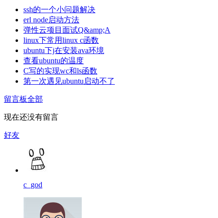
ssh的一个小问题解决
erl node启动方法
弹性云项目面试Q&amp;A
linux下常用linux c函数
ubuntu下j在安装ava环境
查看ubuntu的温度
C写的实现wc和ls函数
第一次遇见ubuntu启动不了
留言板
全部
现在还没有留言
好友
c_god