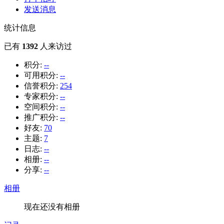
发送消息
统计信息
已有
1392
人来访过
积分:
--
可用积分:
--
信誉积分:
254
专家积分:
--
空间积分:
--
推广积分:
--
好友:
70
主题:
7
日志:
--
相册:
--
分享:
--
相册
现在还没有相册