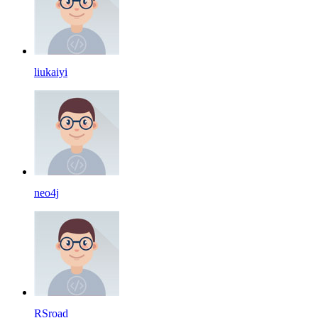
liukaiyi
neo4j
RSroad