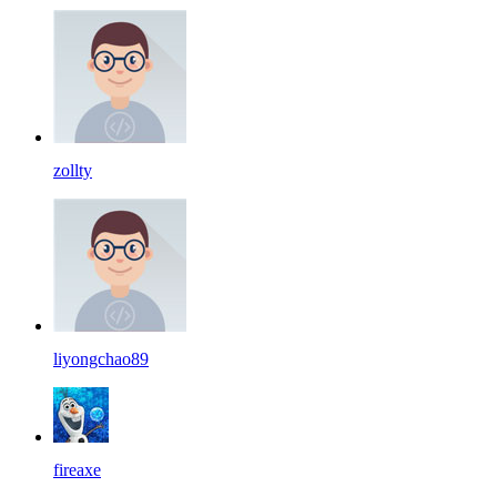
zollty
liyongchao89
fireaxe