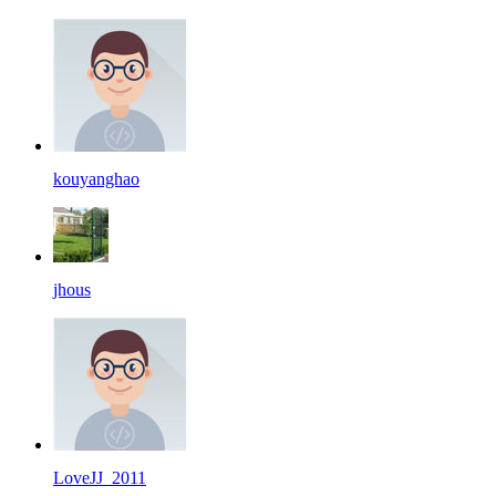
kouyanghao
jhous
LoveJJ_2011