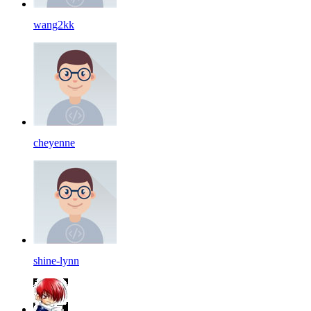
wang2kk
cheyenne
shine-lynn