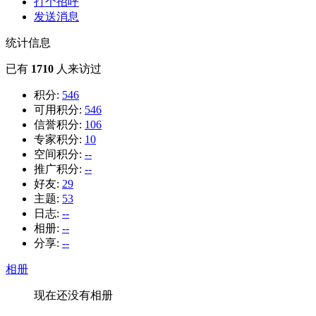
打个招呼
发送消息
统计信息
已有
1710
人来访过
积分:
546
可用积分:
546
信誉积分:
106
专家积分:
10
空间积分:
--
推广积分:
--
好友:
29
主题:
53
日志:
--
相册:
--
分享:
--
相册
现在还没有相册