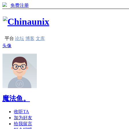
免费注册
平台
论坛
博客
文库
头像
魔法鱼。
收听TA
加为好友
给我留言