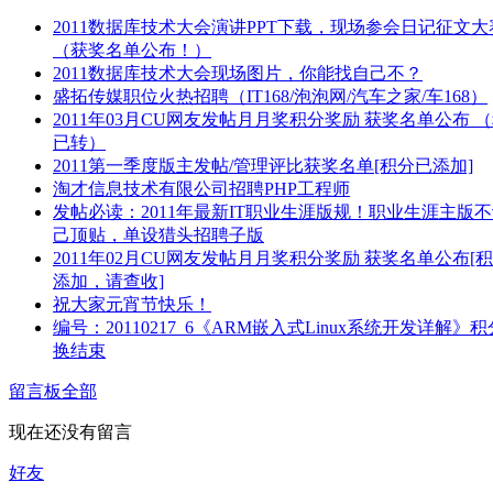
2011数据库技术大会演讲PPT下载，现场参会日记征文大
（获奖名单公布！）
2011数据库技术大会现场图片，你能找自己不？
盛拓传媒职位火热招聘（IT168/泡泡网/汽车之家/车168）
2011年03月CU网友发帖月月奖积分奖励 获奖名单公布 
已转）
2011第一季度版主发帖/管理评比获奖名单[积分已添加]
淘才信息技术有限公司招聘PHP工程师
发帖必读：2011年最新IT职业生涯版规！职业生涯主版
己顶贴，单设猎头招聘子版
2011年02月CU网友发帖月月奖积分奖励 获奖名单公布[
添加，请查收]
祝大家元宵节快乐！
编号：20110217_6《ARM嵌入式Linux系统开发详解》
换结束
留言板
全部
现在还没有留言
好友