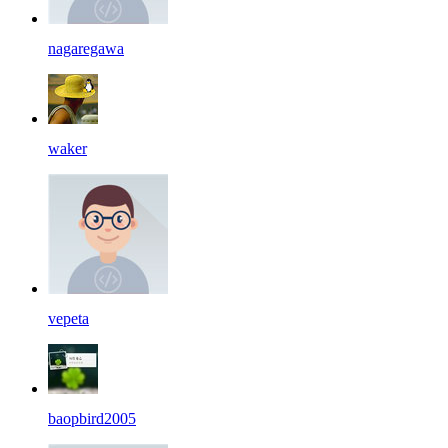
nagaregawa
waker
vepeta
baopbird2005