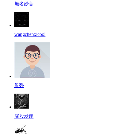
無名妙音
wangchenxicool
景强
屁股发痒