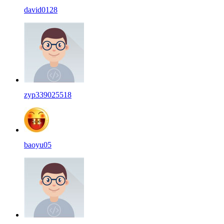
david0128
zyp339025518
baoyu05