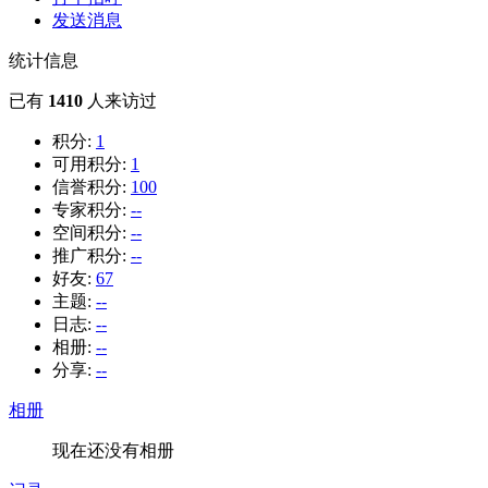
发送消息
统计信息
已有
1410
人来访过
积分:
1
可用积分:
1
信誉积分:
100
专家积分:
--
空间积分:
--
推广积分:
--
好友:
67
主题:
--
日志:
--
相册:
--
分享:
--
相册
现在还没有相册