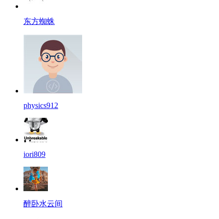
东方蜘蛛
physics912
iori809
醉卧水云间