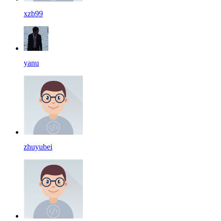
xzb99
yanu
zhuyubei