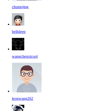
chumojing
bellsleep
wangchenxicool
leonwang202