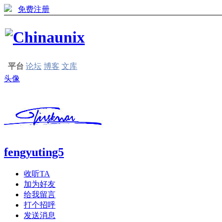
免费注册
平台
论坛
博客
文库
头像
fengyuting5
收听TA
加为好友
给我留言
打个招呼
发送消息