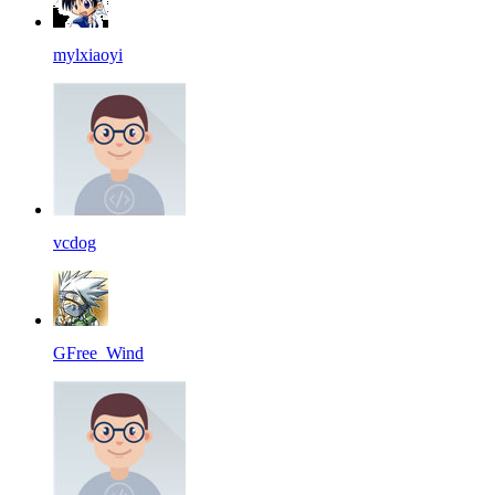
mylxiaoyi
vcdog
GFree_Wind