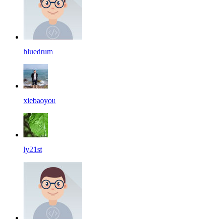
bluedrum
xiebaoyou
ly21st