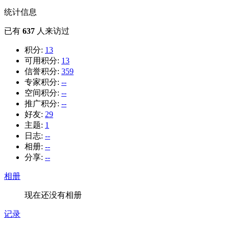
统计信息
已有
637
人来访过
积分:
13
可用积分:
13
信誉积分:
359
专家积分:
--
空间积分:
--
推广积分:
--
好友:
29
主题:
1
日志:
--
相册:
--
分享:
--
相册
现在还没有相册
记录