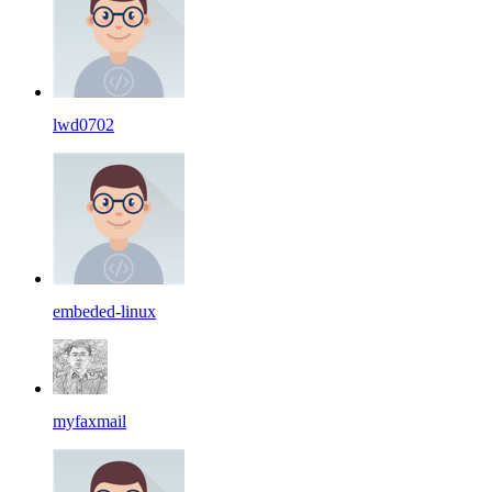
lwd0702
embeded-linux
myfaxmail