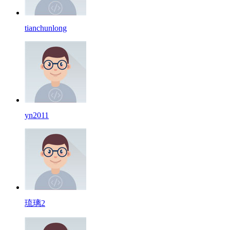
tianchunlong
yn2011
琉璃2