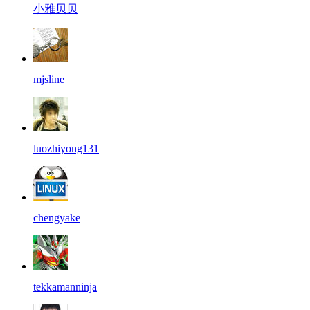
小雅贝贝
mjsline
luozhiyong131
chengyake
tekkamanninja