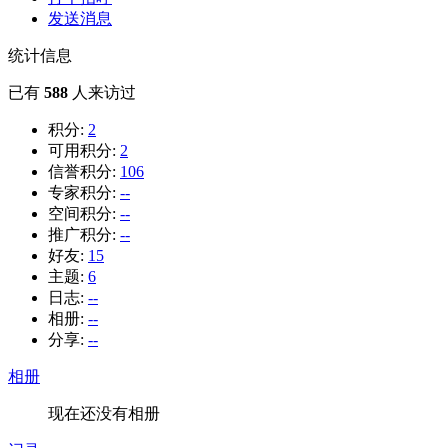
发送消息
统计信息
已有
588
人来访过
积分:
2
可用积分:
2
信誉积分:
106
专家积分:
--
空间积分:
--
推广积分:
--
好友:
15
主题:
6
日志:
--
相册:
--
分享:
--
相册
现在还没有相册