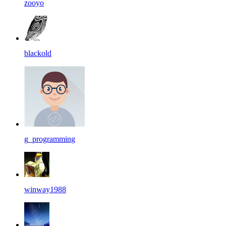
zooyo
blackold
g_programming
winway1988