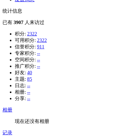
统计信息
已有
3907
人来访过
积分:
2322
可用积分:
2322
信誉积分:
911
专家积分:
--
空间积分:
--
推广积分:
--
好友:
40
主题:
85
日志:
--
相册:
--
分享:
--
相册
现在还没有相册
记录