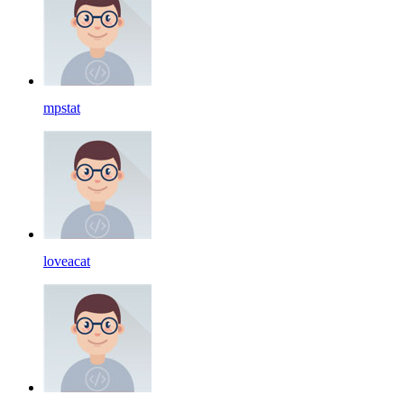
mpstat
loveacat