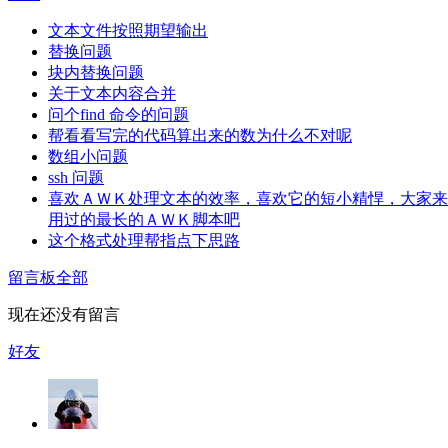
文本文件按照期望输出
替换问题
块内替换问题
关于文本内容合并
问个find 命令的问题
帮看看写完的代码算出来的数为什么不对呢
数组小问题
ssh 问题
喜欢ＡＷＫ处理文本的效率，喜欢它的短小精悍，大家来
用过的最长的ＡＷＫ脚本吧
这个格式处理帮指点下思路
留言板
全部
现在还没有留言
好友