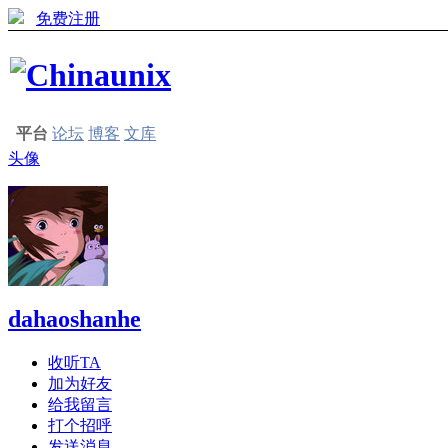
免费注册
平台
论坛
博客
文库
头像
dahaoshanhe
收听TA
加为好友
给我留言
打个招呼
发送消息