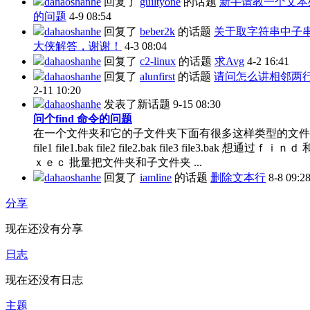
dahaoshanhe
回复了
guiltyone
的话题
新手请教一个文本
的问题
4-9 08:54
dahaoshanhe
回复了
beber2k
的话题
关于取字符串中子
大侠解答，谢谢！
4-3 08:04
dahaoshanhe
回复了
c2-linux
的话题
求Avg
4-2 16:41
dahaoshanhe
回复了
alunfirst
的话题
请问怎么讲相邻两
2-11 10:20
dahaoshanhe
发表了新话题
9-15 08:30
问个find 命令的问题
在一个文件夹和它的子文件夹下面有很多这样类型的文
file1 file1.bak file2 file2.bak file3 file3.bak 想通过ｆｉｎｄ
ｘｅｃ 批量把文件夹和子文件夹 ...
dahaoshanhe
回复了
iamline
的话题
删除文本行
8-8 09:2
分享
现在还没有分享
日志
现在还没有日志
主题