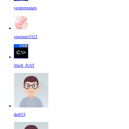
yestreenstars
xiaopan3322
Shell_HAT
dn833