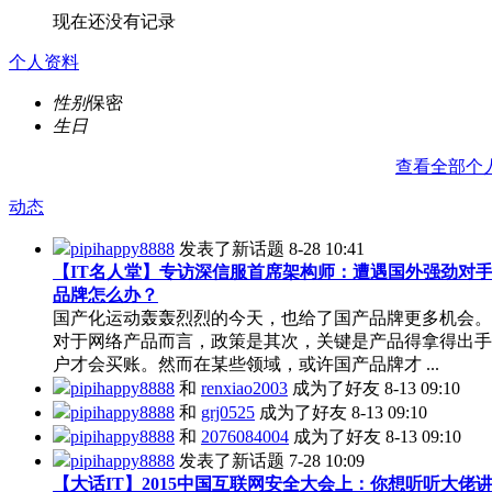
现在还没有记录
个人资料
性别
保密
生日
查看全部个
动态
pipihappy8888
发表了新话题
8-28 10:41
【IT名人堂】专访深信服首席架构师：遭遇国外强劲对
品牌怎么办？
国产化运动轰轰烈烈的今天，也给了国产品牌更多机会。
对于网络产品而言，政策是其次，关键是产品得拿得出手
户才会买账。然而在某些领域，或许国产品牌才 ...
pipihappy8888
和
renxiao2003
成为了好友
8-13 09:10
pipihappy8888
和
grj0525
成为了好友
8-13 09:10
pipihappy8888
和
2076084004
成为了好友
8-13 09:10
pipihappy8888
发表了新话题
7-28 10:09
【大话IT】2015中国互联网安全大会上：你想听听大佬