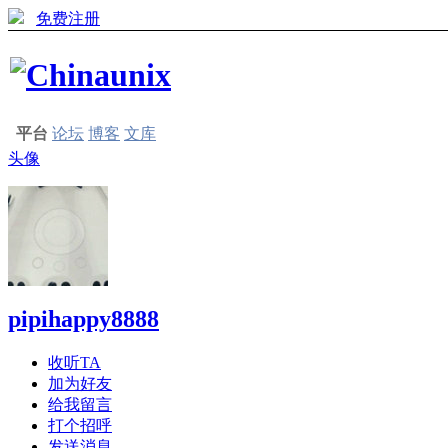
免费注册
平台
论坛
博客
文库
头像
pipihappy8888
收听TA
加为好友
给我留言
打个招呼
发送消息