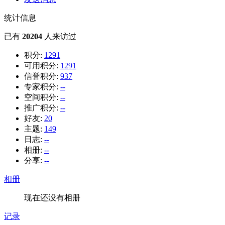
统计信息
已有
20204
人来访过
积分:
1291
可用积分:
1291
信誉积分:
937
专家积分:
--
空间积分:
--
推广积分:
--
好友:
20
主题:
149
日志:
--
相册:
--
分享:
--
相册
现在还没有相册
记录