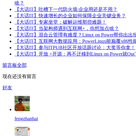
啥？
【大话IT】吐槽下一代防火墙:企业用还是不用？
【大话IT】快速增长的企业如何保障企业关键业务？
【大话IT】专家坐堂：破解运维那些难题！
【大话IT】当架构师遇到互联网+，你想加点啥？
【大话IT】混合云管理有难度？Linux on Power帮你出出
【大话IT】互联网大数据应用：PowerLinux能巅覆x86
【大话IT】参与ITPUB社区开放话题讨论：大奖等你拿！
【大话IT】开放 +开源：再不迁移到Linux on Power就Ou
留言板
全部
现在还没有留言
好友
fengzhanhai