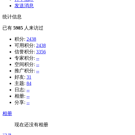
发送消息
统计信息
已有
5985
人来访过
积分:
2438
可用积分:
2438
信誉积分:
3356
专家积分:
--
空间积分:
--
推广积分:
--
好友:
31
主题:
84
日志:
--
相册:
--
分享:
--
相册
现在还没有相册