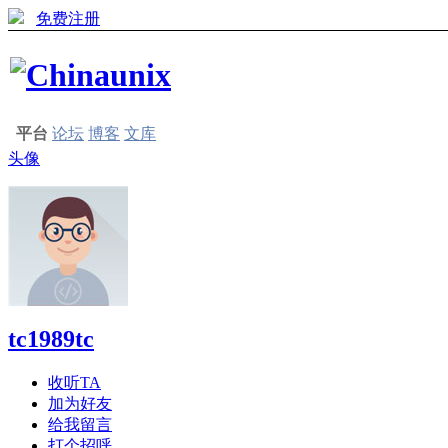
免费注册
平台
论坛
博客
文库
头像
tc1989tc
收听TA
加为好友
给我留言
打个招呼