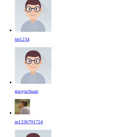
jpt1234
gaoyuchuan
m1336791724