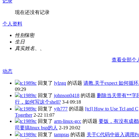
记录
现在还没有记录
个人资料
性别
保密
生日
真实姓名
、、
查看全部个
动态
tc1989tc
回复了
lylzgq
的话题
请教.关于expect 如何循环
09:29
tc1989tc
回复了
johnson0418
的话题
删除当天带有**字
行，如何写这个shell?
3-4 09:18
tc1989tc
回复了
yjh777
的话题
[tcl] How to Use Tcl and C
Together
2-22 11:07
tc1989tc
回复了
arm-linux-gcc
的话题
要饭，有没有成都
司要搞linux bsp的人
2-19 20:02
tc1989tc
回复了
tampras
的话题
关于C代码中嵌入调用Pe