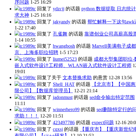
序问题
1-25 16:29
tc1989tc
回复了
ydzcjj
的话题
python 数据提取 日志统
求大神
1-25 16:16
tc1989tc
回复了
jakyandy
的话题
帮忙解释一下这句awk
1-22 17:40
tc1989tc
回复了
孔雀舞
的话题
靠谱创业公司高薪高股
1-14 10:55
tc1989tc
回复了
hwangbosh
的话题
Marvell美满电子成
京、上海多职位招聘
1-5 17:23
tc1989tc
回复了
liumei52523
的话题
成都大型集团职位-
嵌入式软件设计工程师、WLAN嵌入式软件设计工程师
1
19:01
tc1989tc
回复了关于
文本替换求助
的悬赏
12-28 13:56
tc1989tc
回复了
Shell_HAT
的话题
【北京市】【中国惠
限公司】【数据库管理员】
12-21 21:14
tc1989tc
回复了
jadonmust
的话题
sed命令输出特定范围
11:11
tc1989tc
回复了
winnerhero99
的话题
sed删除特定行的
求助！！！
12-20 11:51
tc1989tc
回复了
423497786
的话题
expect问题
12-16 20:
tc1989tc
回复了
cqxsj
的话题
【重庆市】【重庆新世纪
有限公司】【c/c++研发】
12-10 21:52