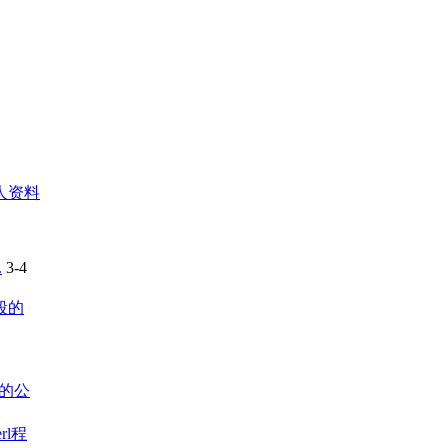
人资料
.
3-4
段的
的公
rl程