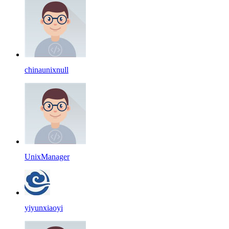
chinaunixnull
UnixManager
yiyunxiaoyi