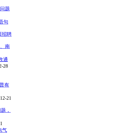
计问题
语句
票招聘
都、南
数通
2-28
普有
12-21
问题，
01
电气