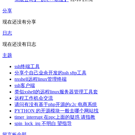
分享
现在还没有分享
日志
现在还没有日志
主题
ssh终端工具
分享个自己业余开发的ssh sftp工具
nxshell远程linux管理终端
ssh客户端
类似xshell的远程linux服务器管理工具套
远程工作机会交流
请问有没有基于php开源的c2c 电商系统
PYTHON 的开源模块一般去哪个网站找
timer_interrupt 在ppc上面的疑惑 请指教
spin_lock_irq 不明白 望指导
留言板
全部