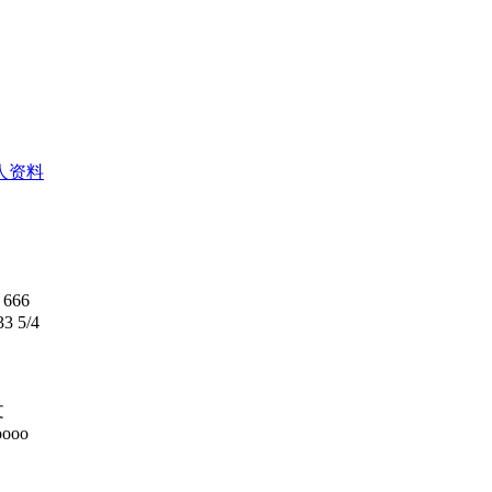
人资料
666
33 5/4
文
oooo