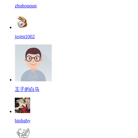
zhuhouqun
jzsjm1002
王子的白马
biobaby