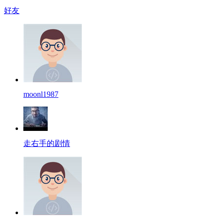
好友
moonl1987
走右手的剧情