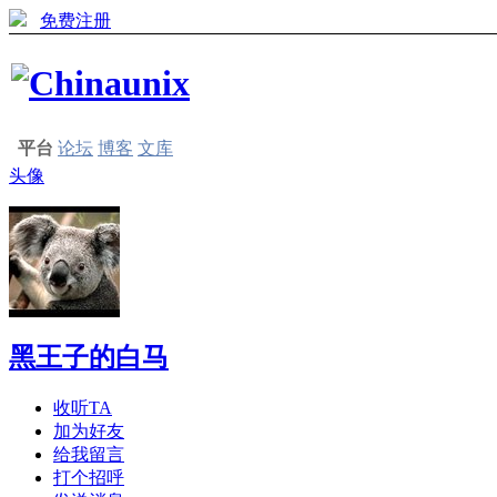
免费注册
平台
论坛
博客
文库
头像
黑王子的白马
收听TA
加为好友
给我留言
打个招呼