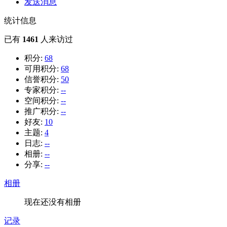
发送消息
统计信息
已有
1461
人来访过
积分:
68
可用积分:
68
信誉积分:
50
专家积分:
--
空间积分:
--
推广积分:
--
好友:
10
主题:
4
日志:
--
相册:
--
分享:
--
相册
现在还没有相册
记录