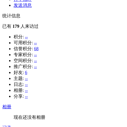
发送消息
统计信息
已有
179
人来访过
积分:
--
可用积分:
--
信誉积分:
68
专家积分:
--
空间积分:
--
推广积分:
--
好友:
6
主题:
--
日志:
--
相册:
--
分享:
--
相册
现在还没有相册