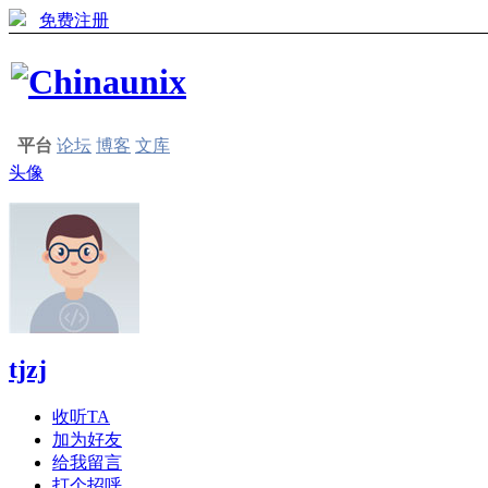
免费注册
平台
论坛
博客
文库
头像
tjzj
收听TA
加为好友
给我留言
打个招呼