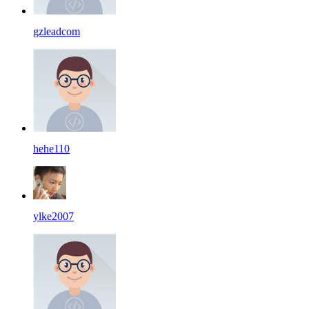
gzleadcom
hehe110
ylke2007