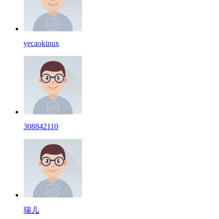
yecaokinux
308842110
瑞儿