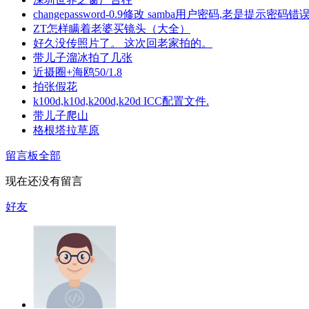
changepassword-0.9修改 samba用户密码,老是提示密码错
ZT怎样瞒着老婆买镜头（大全）
好久没传照片了。 这次回老家拍的。
带儿子溜冰拍了几张
近摄圈+海鸥50/1.8
拍张假花
k100d,k10d,k200d,k20d ICC配置文件.
带儿子爬山
格根塔拉草原
留言板
全部
现在还没有留言
好友