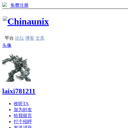
免费注册
平台
论坛
博客
文库
头像
laixi781211
收听TA
加为好友
给我留言
打个招呼
发送消息