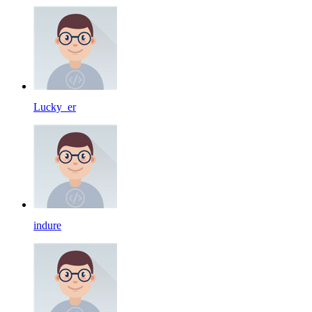
Lucky_er
indure