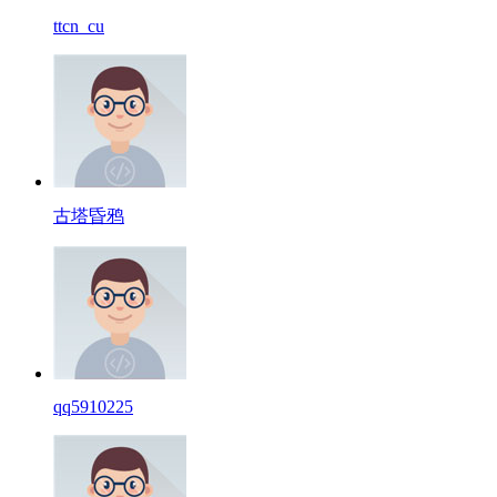
ttcn_cu
古塔昏鸦
qq5910225