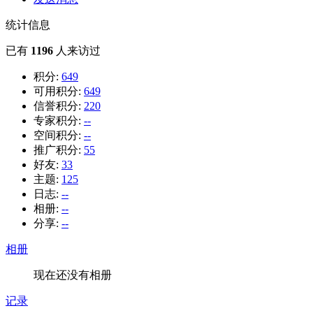
统计信息
已有
1196
人来访过
积分:
649
可用积分:
649
信誉积分:
220
专家积分:
--
空间积分:
--
推广积分:
55
好友:
33
主题:
125
日志:
--
相册:
--
分享:
--
相册
现在还没有相册
记录