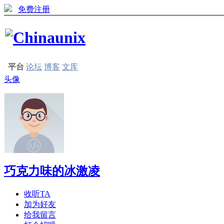
免费注册
平台
论坛
博客
文库
头像
巧克力味的冰激凌
收听TA
加为好友
给我留言