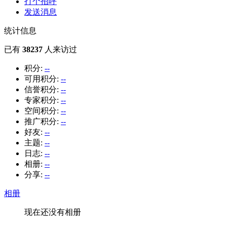
打个招呼
发送消息
统计信息
已有
38237
人来访过
积分:
--
可用积分:
--
信誉积分:
--
专家积分:
--
空间积分:
--
推广积分:
--
好友:
--
主题:
--
日志:
--
相册:
--
分享:
--
相册
现在还没有相册